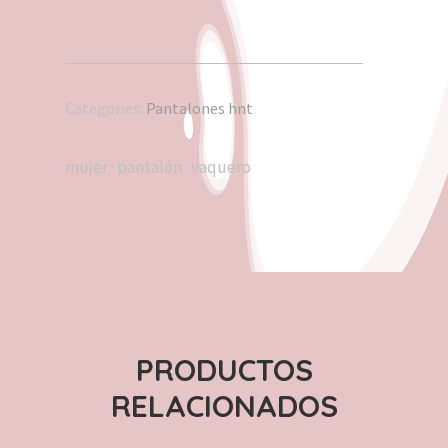
Categories:
Pantalones hnt
mujer
·
pantalón
·
vaquero
PRODUCTOS
RELACIONADOS