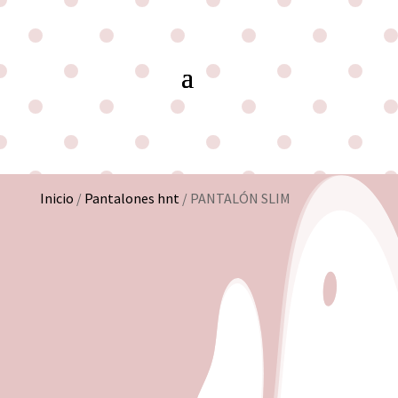
Inicio
/
Pantalones hnt
/ PANTALÓN SLIM