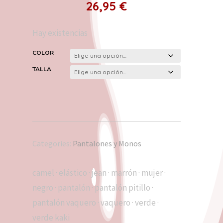
26,95
€
Hay existencias
COLOR
TALLA
Categories:
Pantalones y Monos
camel
·
elástico
·
jean
·
marrón
·
mujer
·
negro
·
pantalón
·
pantalón pitillo
·
pantalón vaquero
·
vaquero
·
verde
·
verde kaki