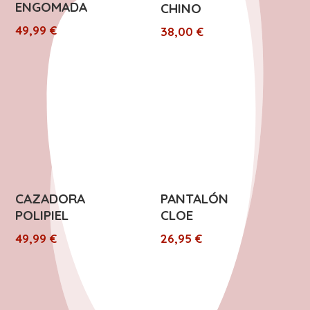
ENGOMADA
CHINO
49,99
€
38,00
€
CAZADORA
PANTALÓN
POLIPIEL
CLOE
49,99
€
26,95
€